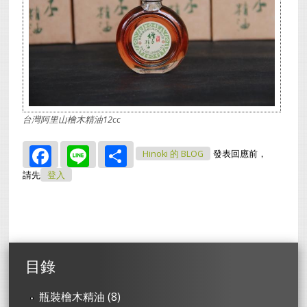
台灣阿里山檜木精油12cc
Facebook
Line
Share
Hinoki 的 BLOG
發表回應前，
請先
登入
目錄
瓶裝檜木精油 (8)