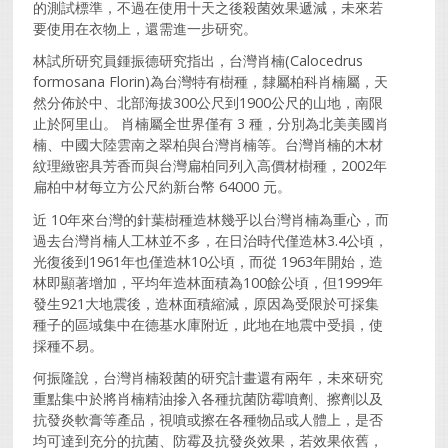
的測試標準，不過在使用十天之後殺菌效果遞減，未來若
要使用在衣物上，還需進一步研究。
林試所研究員鍾振德研究指出，台灣肖楠(Calocedrus
formosana Florin)為台灣特有樹種，隸屬柏科肖楠屬，天
然分佈於中、北部海拔300公尺到1900公尺的山地，南限
止於阿里山。 肖楠屬全世界僅有 3 種，分別為北美美國肖
楠、中國大陸雲南之翠柏與台灣肖楠等。台灣肖楠的木材
紋理緻密具芳香而與台灣扁柏同列入高價材樹種，2002年
扁柏中材每立方公尺約新台幣 64000 元。
近 10年來台灣的針葉樹種造林幾乎以台灣肖楠為重心，而
過去台灣肖楠人工林並不多，在日治時代僅造林3.4公頃，
光復後到1961年也僅造林10公頃，而從 1963年開始，造
林即顯著增加，平均年造林面積為100餘公頃，但1999年
發生921大地震後，造林面積縮減，原因為受限於可採集
種子的區域集中在德基水庫附近，此地在地震中受損，使
採種不易。
何振隆說，台灣肖楠殺菌的研究計畫還有兩年，未來研究
重點集中於將肖楠精油摻入各種抗菌防霉噴劑、擦劑以及
抗發炎軟膏等產品，視噴或擦在各種物品或人體上，是否
均可達到充分的抗菌、防霉及抗發炎效果，若效果依舊，