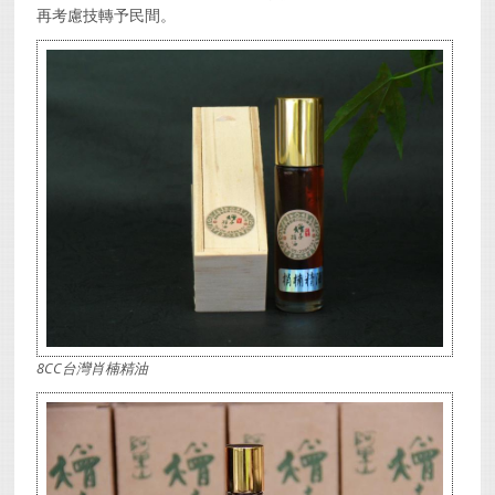
再考慮技轉予民間。
8CC台灣肖楠精油