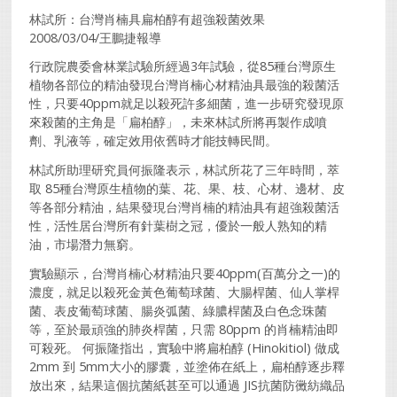
林試所：台灣肖楠具扁柏醇有超強殺菌效果
2008/03/04/王鵬捷報導
行政院農委會林業試驗所經過3年試驗，從85種台灣原生
植物各部位的精油發現台灣肖楠心材精油具最強的殺菌活
性，只要40ppm就足以殺死許多細菌，進一步研究發現原
來殺菌的主角是「扁柏醇」，未來林試所將再製作成噴
劑、乳液等，確定效用依舊時才能技轉民間。
林試所助理研究員何振隆表示，林試所花了三年時間，萃
取 85種台灣原生植物的葉、花、果、枝、心材、邊材、皮
等各部分精油，結果發現台灣肖楠的精油具有超強殺菌活
性，活性居台灣所有針葉樹之冠，優於一般人熟知的精
油，市場潛力無窮。
實驗顯示，台灣肖楠心材精油只要40ppm(百萬分之一)的
濃度，就足以殺死金黃色葡萄球菌、大腸桿菌、仙人掌桿
菌、表皮葡萄球菌、腸炎弧菌、綠膿桿菌及白色念珠菌
等，至於最頑強的肺炎桿菌，只需 80ppm 的肖楠精油即
可殺死。 何振隆指出，實驗中將扁柏醇 (Hinokitiol) 做成
2mm 到 5mm大小的膠囊，並塗佈在紙上，扁柏醇逐步釋
放出來，結果這個抗菌紙甚至可以通過 JIS抗菌防黴紡織品